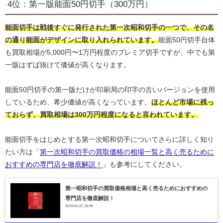
4位：第一版能面50円切手（300万円）
能面切手は戦後すぐに発行された第一次昭和切手の一つで、その名
の通り能面がデザインに取り入れられています。
能面50円切手自体
も買取相場が5,000円〜1万円程度のプレミア切手ですが、中でも第
一版はずば抜けて価値が高くなります。
能面50円切手の第一版だけが印刷局の印字の古いバージョンを使用
しているため、希少価値が高くなっています。
ほとんど市場に残っ
ておらず、買取相場は300万円程度になると言われています。
能面切手をはじめとする第一次昭和切手についてさらに詳しく知り
たい方は「
第一次昭和切手の買取価格の相場一覧と高く売るために
おすすめの専門店を徹底解説！
」も参考にしてください。
第一昭和切手の買取価格相場と高く売るためにおすすめの
専門店を徹底解説！
2019-01-21 19:36