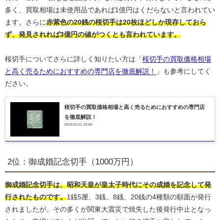
多く、買取相場は未使用品であれば1億円はくだらないと言われてい
ます。さらに
赤紫色の20銭の桜切手は20枚ほどしか現存しておら
ず、発見されれば3億円の値がつくとも言われています。
桜切手についてさらに詳しく知りたい方は「
桜切手の買取価格相場
と高く売るためにおすすめの専門店を徹底解説！
」も参考にしてく
ださい。
桜切手の買取価格相場と高く売るためにおすすめの専門店
を徹底解説！
2019-01-21 19:34
2位：御成婚記念切手（1000万円）
御成婚記念切手は、昭和天皇が皇太子時代にその成婚を記念して発
行されたものです。
1銭5厘、3銭、8銭、20銭の4種類の額面が発行
されましたが、その多くが関東大震災で焼失した後発行中止となっ