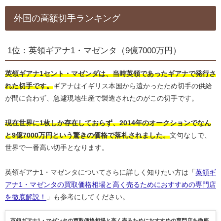
外国の高額切手ランキング
1位：英領ギアナ1・マゼンタ（9億7000万円）
英領ギアナ1セント・マゼンダは、当時英領であったギアナで発行さ
れた切手です。
ギアナはイギリス本国から遠かったため切手の供給
が間に合わず、急遽現地生産で製造されたのがこの切手です。
現在世界に1枚しか存在しておらず、2014年のオークションでなん
と9億7000万円という驚きの価格で落札されました。
文句なしで、
世界で一番高い切手となります。
英領ギアナ1・マゼンタについてさらに詳しく知りたい方は「
英領ギ
アナ1・マゼンタの買取価格相場と高く売るためにおすすめの専門店
を徹底解説！
」も参考にしてください。
英領ギアナ1・マゼンタの買取価格相場と高く売るためにおすすめの専門店を徹底