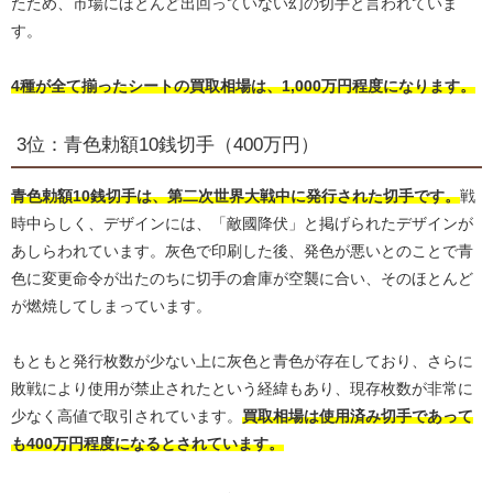
たため、市場にほとんど出回っていない幻の切手と言われていま
す。
4種が全て揃ったシートの買取相場は、1,000万円程度になります。
3位：青色勅額10銭切手（400万円）
青色勅額10銭切手は、第二次世界大戦中に発行された切手です。
戦
時中らしく、デザインには、「敵國降伏」と掲げられたデザインが
あしらわれています。灰色で印刷した後、発色が悪いとのことで青
色に変更命令が出たのちに切手の倉庫が空襲に合い、そのほとんど
が燃焼してしまっています。
もともと発行枚数が少ない上に灰色と青色が存在しており、さらに
敗戦により使用が禁止されたという経緯もあり、現存枚数が非常に
少なく高値で取引されています。
買取相場は使用済み切手であって
も400万円程度になるとされています。