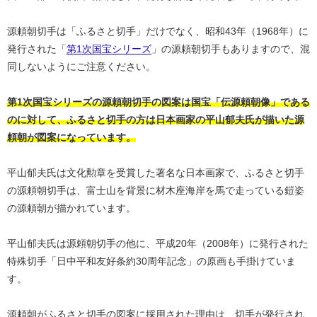
源頼朝切手は「ふるさと切手」だけでなく、昭和43年（1968年）に
発行された「
第1次国宝シリーズ
」の源頼朝切手もありますので、混
同しないようにご注意ください。
第1次国宝シリーズの源頼朝切手の図案は国宝「伝源頼朝像」である
のに対して、ふるさと切手の方は日本画家の平山郁夫氏が描いた源
頼朝が図案になっています。
平山郁夫氏は文化勲章を受賞した著名な日本画家で、ふるさと切手
の源頼朝切手は、富士山を背景に材木座海岸を馬で走っている鎧姿
の源頼朝が描かれています。
平山郁夫氏は源頼朝切手の他に、平成20年（2008年）に発行された
特殊切手「日中平和友好条約30周年記念」の原画も手掛けていま
す。
源頼朝がふるさと切手の図案に採用された理由は、切手が発行され