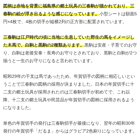
図柄は赤地を背景に福島県の郷土玩具の三春駒が描かれており、三
春駒の絵が浮き出るような感じになっています。
小型シートは額面5
円×4枚で、4枚の切手が縦横2列の正方形に配置されています。
三春駒は江戸時代の頃に当地に生息していた野生の馬をイメージし
た木馬で、白駒と黒駒の2種類あります。
黒駒は安産・子育てのお守
り、白駒は老後安泰・長寿のお守りとされており、黒駒と白駒が2つ
揃うと一生のお守りになると言われています。
昭和29年の干支は馬であったため、年賀切手の図柄に相応しいとい
うことで三春駒の図柄の採用が決まりました。日本の年賀切手に十
二支の郷土玩具が採用されたのは三春駒切手が初めてで、これ以
降、十二支の郷土玩具や民芸品が年賀切手の図柄に採用されるよう
になりました。
単色の年賀切手の発行は三春駒切手が最後になり、翌年の昭和30年
発行の年賀切手「だるま」からはグラビア2色刷りになっています。