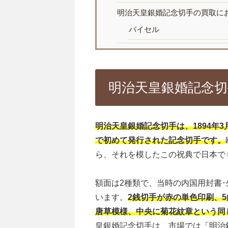
明治天皇銀婚記念切手の買取に
バイセル
明治天皇銀婚記念切
明治天皇銀婚記念切手は、1894年
で初めて発行された記念切手です。
ら、それを模したこの祝典で日本で
額面は2種類で、当時の内国用封書･
います。
2銭切手が赤の単色印刷、
唐草模様、中央に菊花紋章という同
皇銀婚記念切手は、市場では「明治