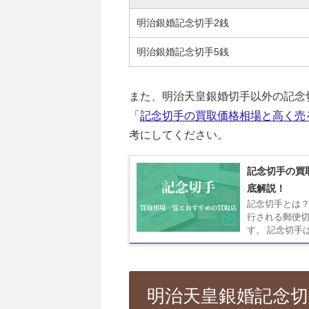
明治銀婚記念切手2銭
明治銀婚記念切手5銭
また、明治天皇銀婚切手以外の記念
「
記念切手の買取価格相場と高く売
考にしてください。
記念切手の買
底解説！
記念切手とは？
行される郵便
す。 記念切手
明治天皇銀婚記念