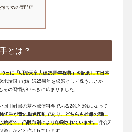
おすすめの専門店
手とは？
3月9日に「明治天皇大婚25周年祝典」を記念して日本
欧米諸国では結婚25周年を銀婚として祝うことか
もその習慣がいっきに広まりました。
外国用封書の基本郵便料金である2銭と5銭になって
5銭切手が青の単色印刷であり、どちらも雄雌の鶴に
じ絵柄で、凸版印刷により印刷されています。
明治天
銀婚」などと称されています。