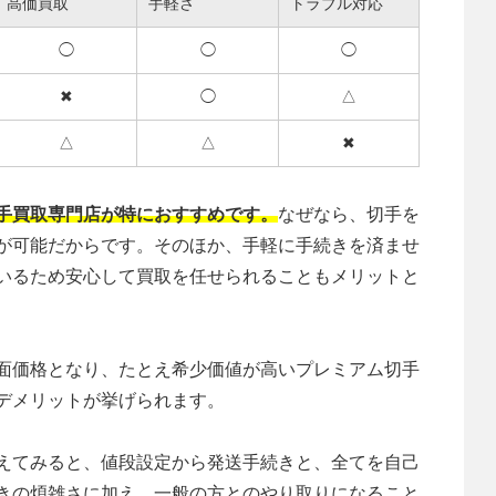
高価買取
手軽さ
トラブル対応
◯
◯
◯
✖︎
◯
△
△
△
✖︎
手買取専門店が特におすすめです。
なぜなら、切手を
が可能だからです。そのほか、手軽に手続きを済ませ
いるため安心して買取を任せられることもメリットと
面価格となり、たとえ希少価値が高いプレミアム切手
デメリットが挙げられます。
えてみると、値段設定から発送手続きと、全てを自己
きの煩雑さに加え、一般の方とのやり取りになること