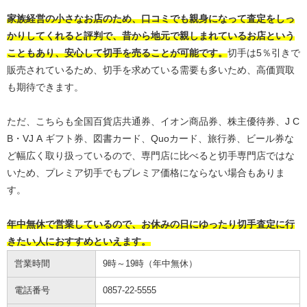
家族経営の小さなお店のため、口コミでも親身になって査定をしっ
かりしてくれると評判で、昔から地元で親しまれているお店という
こともあり、安心して切手を売ることが可能です。
切手は5％引きで
販売されているため、切手を求めている需要も多いため、高価買取
も期待できます。
ただ、こちらも全国百貨店共通券、イオン商品券、株主優待券、J C
B・VJ A ギフト券、図書カード、Quoカード、旅行券、ビール券な
ど幅広く取り扱っているので、専門店に比べると切手専門店ではな
いため、プレミア切手でもプレミア価格にならない場合もありま
す。
年中無休で営業しているので、お休みの日にゆったり切手査定に行
きたい人におすすめといえます。
営業時間
9時～19時（年中無休）
電話番号
0857-22-5555